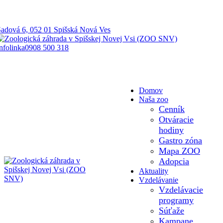
adová 6, 052 01 Spišská Nová Ves
nfolinka
0908 500 318
Domov
Naša zoo
Cenník
Otváracie
hodiny
Gastro zóna
Mapa ZOO
Adopcia
Aktuality
Vzdelávanie
Vzdelávacie
programy
Súťaže
Kampane