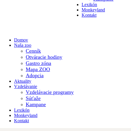
Lexikón
Monkeyland
Kontakt
Domov
Naša zoo
Cenník
Otváracie hodiny
Gastro zóna
Mapa ZOO
Adopcia
Aktuality
Vzdelávanie
Vzdelávacie programy
Súťaže
Kampane
Lexikón
Monkeyland
Kontakt