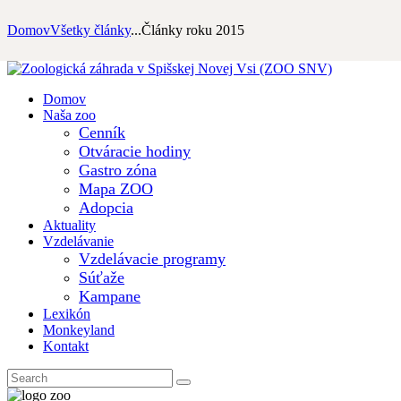
Domov
Všetky články
...
Články roku 2015
Domov
Naša zoo
Cenník
Otváracie hodiny
Gastro zóna
Mapa ZOO
Adopcia
Aktuality
Vzdelávanie
Vzdelávacie programy
Súťaže
Kampane
Lexikón
Monkeyland
Kontakt