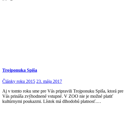
Trojponuka Spiša
Články roku 2015
23. mája 2017
Aj v tomto roku sme pre Vás pripravili Trojponuku Spiša, ktorá pre
Vás prináša zvýhodnené vstupné. V ZOO nie je možné platiť
kultúrnymi poukazmi. Lístok má dlhodobú platnosť.…