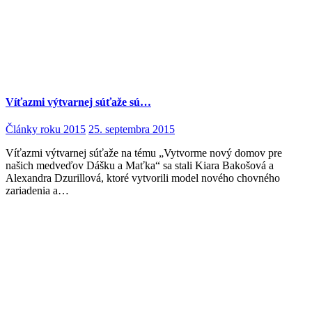
Víťazmi výtvarnej súťaže sú…
Články roku 2015
25. septembra 2015
Víťazmi výtvarnej súťaže na tému „Vytvorme nový domov pre
našich medveďov Dášku a Maťka“ sa stali Kiara Bakošová a
Alexandra Dzurillová, ktoré vytvorili model nového chovného
zariadenia a…