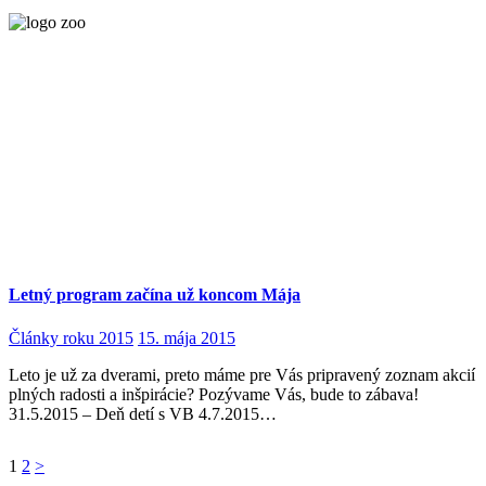
Letný program začína už koncom Mája
Články roku 2015
15. mája 2015
Leto je už za dverami, preto máme pre Vás pripravený zoznam akcií
plných radosti a inšpirácie? Pozývame Vás, bude to zábava!
31.5.2015 – Deň detí s VB 4.7.2015…
Stránkovanie
Page
Page
1
2
>
príspevkov