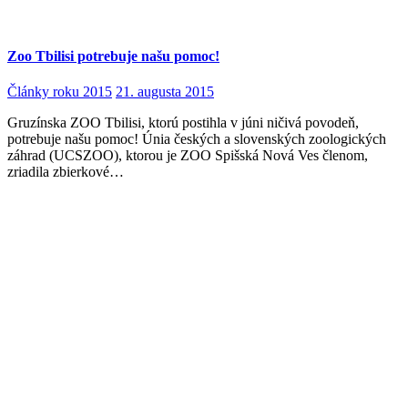
Zoo Tbilisi potrebuje našu pomoc!
Články roku 2015
21. augusta 2015
Gruzínska ZOO Tbilisi, ktorú postihla v júni ničivá povodeň,
potrebuje našu pomoc! Únia českých a slovenských zoologických
záhrad (UCSZOO), ktorou je ZOO Spišská Nová Ves členom,
zriadila zbierkové…