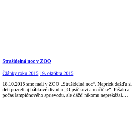
Strašidelná noc v ZOO
Články roku 2015
19. októbra 2015
18.10.2015 sme mali v ZOO „Strašidelná noc“. Napriek dažďu si
deti pozreli aj bábkové divadlo „O psíčkovi a mačičke“. Pršalo aj
počas lampiónového sprievodu, ale dážď nikomu neprekážal.…