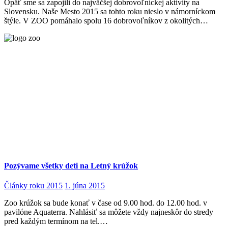
Opäť sme sa zapojili do najväčšej dobrovoľníckej aktivity na
Slovensku. Naše Mesto 2015 sa tohto roku nieslo v námorníckom
štýle. V ZOO pomáhalo spolu 16 dobrovoľníkov z okolitých…
Pozývame všetky deti na Letný krúžok
Články roku 2015
1. júna 2015
Zoo krúžok sa bude konať v čase od 9.00 hod. do 12.00 hod. v
pavilóne Aquaterra. Nahlásiť sa môžete vždy najneskôr do stredy
pred každým termínom na tel.…