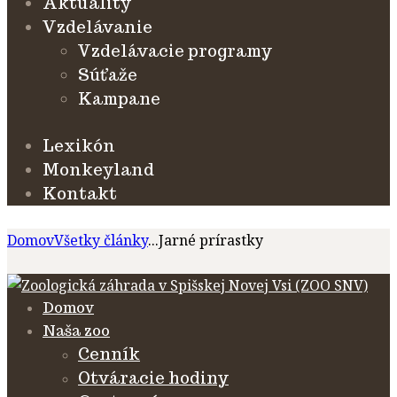
Aktuality
Vzdelávanie
Vzdelávacie programy
Súťaže
Kampane
Lexikón
Monkeyland
Kontakt
Domov
Všetky články
...
Jarné prírastky
Domov
Naša zoo
Cenník
Otváracie hodiny