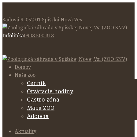
Sadová 6, 052 01 Spišská Nová Ves
Infolinka
0908 500 318
Domov
Naša zoo
Cenník
Otváracie hodiny
Gastro zóna
Mapa ZOO
Adopcia
Aktuality