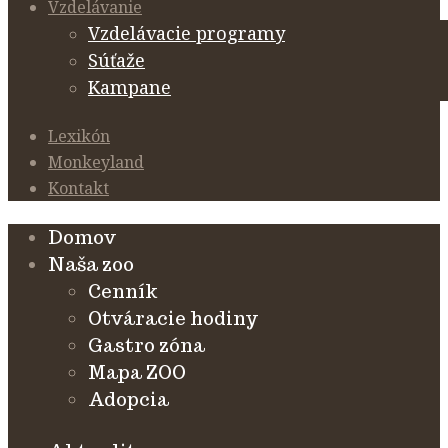
Vzdelávanie
Vzdelávacie programy
Súťaže
Kampane
Lexikón
Monkeyland
Kontakt
Domov
Naša zoo
Cenník
Otváracie hodiny
Gastro zóna
Mapa ZOO
Adopcia