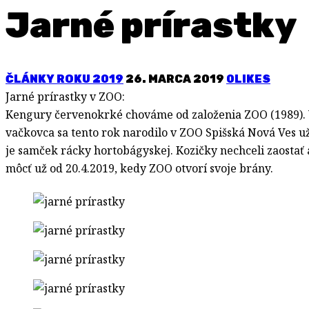
Jarné prírastky
ČLÁNKY ROKU 2019
26. MARCA 2019
0
LIKES
Jarné prírastky v ZOO:
Kengury červenokrké chováme od založenia ZOO (1989). V
vačkovca sa tento rok narodilo v ZOO Spišská Nová Ves 
je samček rácky hortobágyskej. Kozičky nechceli zaostať a
môcť už od 20.4.2019, kedy ZOO otvorí svoje brány.