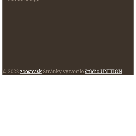
© 2022
zoosnv.sk
Stránky vytvorilo
štúdio UNITION