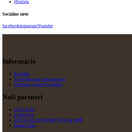
História
Sociálne siete
facebook
instagram
Youtube
Informácie
Kontakt
Zverejňovanie dokumentov
Ochrana osobných údajov
Naši partneri
UCS ZOO
EARAZA
OOCR SLOVENSKÝ RAJ & SPIŠ
Portal Tatra