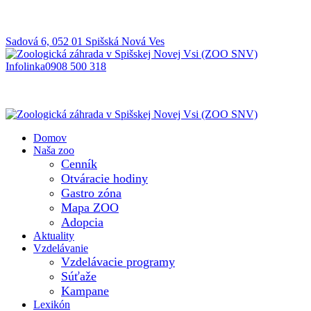
Sadová 6, 052 01 Spišská Nová Ves
Infolinka
0908 500 318
Domov
Naša zoo
Cenník
Otváracie hodiny
Gastro zóna
Mapa ZOO
Adopcia
Aktuality
Vzdelávanie
Vzdelávacie programy
Súťaže
Kampane
Lexikón