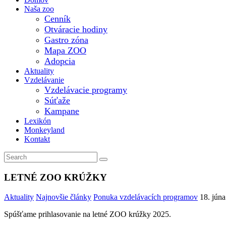
Naša zoo
Cenník
Otváracie hodiny
Gastro zóna
Mapa ZOO
Adopcia
Aktuality
Vzdelávanie
Vzdelávacie programy
Súťaže
Kampane
Lexikón
Monkeyland
Kontakt
LETNÉ ZOO KRÚŽKY
Aktuality
Najnovšie články
Ponuka vzdelávacích programov
18. jún
Spúšťame prihlasovanie na letné ZOO krúžky 2025.