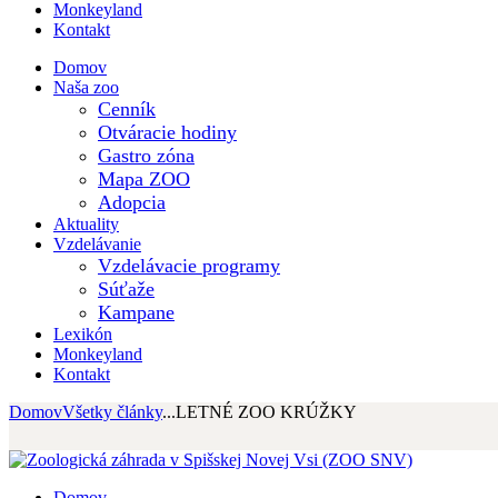
Monkeyland
Kontakt
Domov
Naša zoo
Cenník
Otváracie hodiny
Gastro zóna
Mapa ZOO
Adopcia
Aktuality
Vzdelávanie
Vzdelávacie programy
Súťaže
Kampane
Lexikón
Monkeyland
Kontakt
Domov
Všetky články
...
LETNÉ ZOO KRÚŽKY
Domov