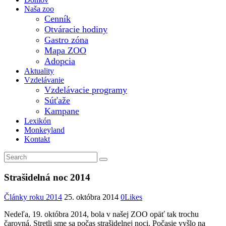
Naša zoo
Cenník
Otváracie hodiny
Gastro zóna
Mapa ZOO
Adopcia
Aktuality
Vzdelávanie
Vzdelávacie programy
Súťaže
Kampane
Lexikón
Monkeyland
Kontakt
Strašidelná noc 2014
Články roku 2014
25. októbra 2014
0
Likes
Nedeľa, 19. októbra 2014, bola v našej ZOO opäť tak trochu
čarovná. Stretli sme sa počas strašidelnej noci. Počasie vyšlo na