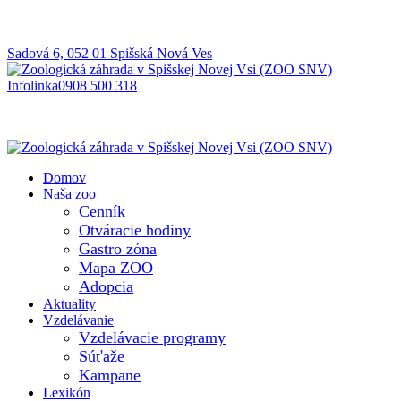
Sadová 6, 052 01 Spišská Nová Ves
Infolinka
0908 500 318
Domov
Naša zoo
Cenník
Otváracie hodiny
Gastro zóna
Mapa ZOO
Adopcia
Aktuality
Vzdelávanie
Vzdelávacie programy
Súťaže
Kampane
Lexikón