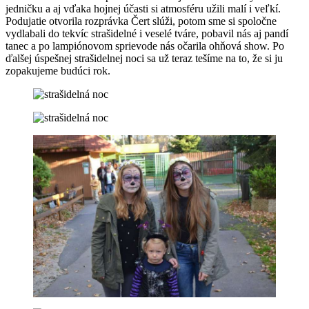
jedničku a aj vďaka hojnej účasti si atmosféru užili malí i veľkí.
Podujatie otvorila rozprávka Čert slúži, potom sme si spoločne
vydlabali do tekvíc strašidelné i veselé tváre, pobavil nás aj pandí
tanec a po lampiónovom sprievode nás očarila ohňová show. Po
ďalšej úspešnej strašidelnej noci sa už teraz tešíme na to, že si ju
zopakujeme budúci rok.