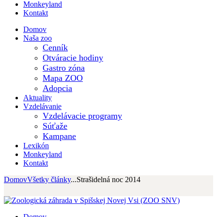
Monkeyland
Kontakt
Domov
Naša zoo
Cenník
Otváracie hodiny
Gastro zóna
Mapa ZOO
Adopcia
Aktuality
Vzdelávanie
Vzdelávacie programy
Súťaže
Kampane
Lexikón
Monkeyland
Kontakt
Domov
Všetky články
...
Strašidelná noc 2014
Domov