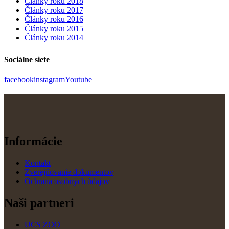
Články roku 2018
Články roku 2017
Články roku 2016
Články roku 2015
Články roku 2014
Sociálne siete
facebook
instagram
Youtube
Informácie
Kontakt
Zverejňovanie dokumentov
Ochrana osobných údajov
Naši partneri
UCS ZOO