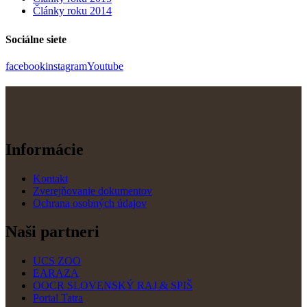
Články roku 2014
Sociálne siete
facebook
instagram
Youtube
Informácie
Kontakt
Zverejňovanie dokumentov
Ochrana osobných údajov
Naši partneri
UCS ZOO
EARAZA
OOCR SLOVENSKÝ RAJ & SPIŠ
Portal Tatra