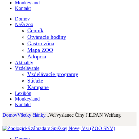
Monkeyland
Kontakt
Domov
Naša zoo
Cenník
Otváracie hodiny
Gastro zóna
Mapa ZOO
Adopcia
Aktuality
Vzdelávanie
Vzdelávacie programy
Súťaže
Kampane
Lexikón
Monkeyland
Kontakt
Domov
Všetky články
...
Veľvyslanec Číny J.E.PAN Weifang
Domov