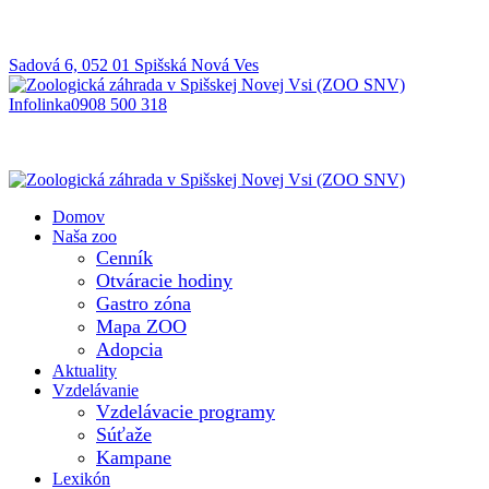
Sadová 6, 052 01 Spišská Nová Ves
Infolinka
0908 500 318
Domov
Naša zoo
Cenník
Otváracie hodiny
Gastro zóna
Mapa ZOO
Adopcia
Aktuality
Vzdelávanie
Vzdelávacie programy
Súťaže
Kampane
Lexikón