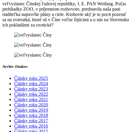
veľvyslanec Čínskej ľudovej republiky, J. E. PAN Weifang. Počas
prehliadky ZOO, v príjemnom rozhovore, predstavila naša pani
riaditeľka najnovšie plány a ciele. Ktohovie aký je to pocit pozerať
sa na zvieratká, ktoré sú v Číne voľne žijúcimi a u nás na Slovensku
ich pokladáme za exotické?
Archív článkov
Články roku 2025
Články roku 2024
Články roku 2023
Články roku 2022
Články roku 2021
Články roku 2020
Články roku 2019
Články roku 2018
Články roku 2017
Články roku 2016
Články roku 2015