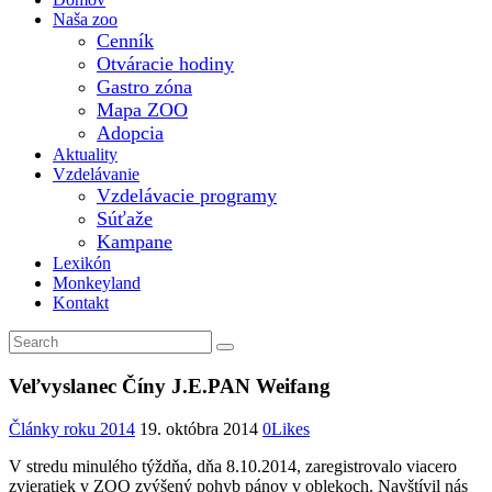
Naša zoo
Cenník
Otváracie hodiny
Gastro zóna
Mapa ZOO
Adopcia
Aktuality
Vzdelávanie
Vzdelávacie programy
Súťaže
Kampane
Lexikón
Monkeyland
Kontakt
Veľvyslanec Číny J.E.PAN Weifang
Články roku 2014
19. októbra 2014
0
Likes
V stredu minulého týždňa, dňa 8.10.2014, zaregistrovalo viacero
zvieratiek v ZOO zvýšený pohyb pánov v oblekoch. Navštívil nás