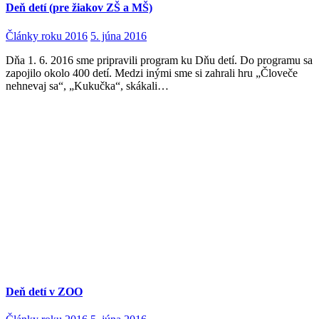
Deň detí (pre žiakov ZŠ a MŠ)
Články roku 2016
5. júna 2016
Dňa 1. 6. 2016 sme pripravili program ku Dňu detí. Do programu sa
zapojilo okolo 400 detí. Medzi inými sme si zahrali hru „Človeče
nehnevaj sa“, „Kukučka“, skákali…
Deň detí v ZOO