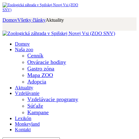
Domov
Všetky články
Aktuality
Domov
Naša zoo
Cenník
Otváracie hodiny
Gastro zóna
Mapa ZOO
Adopcia
Aktuality
Vzdelávanie
Vzdelávacie programy
Súťaže
Kampane
Lexikón
Monkeyland
Kontakt