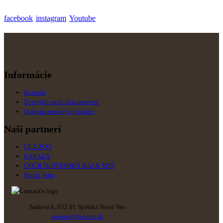
facebook
instagram
Youtube
Informácie
Kontakt
Zverejňovanie dokumentov
Ochrana osobných údajov
Naši partneri
UCS ZOO
EARAZA
OOCR SLOVENSKÝ RAJ & SPIŠ
Portal Tatra
Sadová 6, 052 01 Spišská Nová Ves
zoosnv@zoosnv.sk