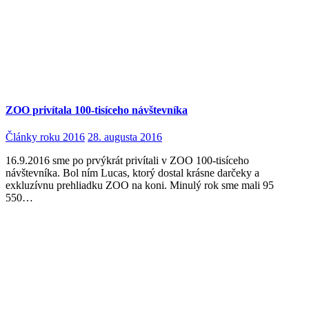
ZOO privítala 100-tisíceho návštevníka
Články roku 2016
28. augusta 2016
16.9.2016 sme po prvýkrát privítali v ZOO 100-tisíceho
návštevníka. Bol ním Lucas, ktorý dostal krásne darčeky a
exkluzívnu prehliadku ZOO na koni. Minulý rok sme mali 95
550…