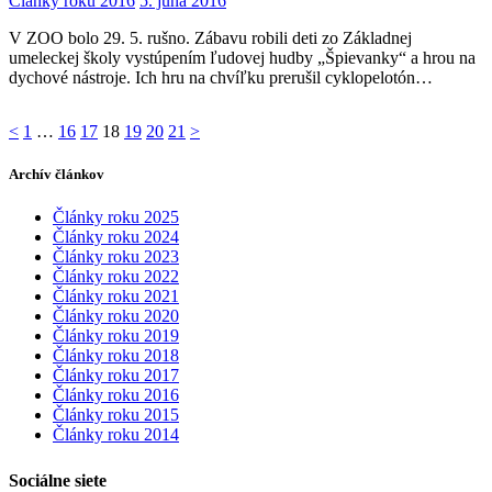
Články roku 2016
5. júna 2016
V ZOO bolo 29. 5. rušno. Zábavu robili deti zo Základnej
umeleckej školy vystúpením ľudovej hudby „Špievanky“ a hrou na
dychové nástroje. Ich hru na chvíľku prerušil cyklopelotón…
Stránkovanie
Page
Page
Page
Page
Page
Page
Page
<
1
…
16
17
18
19
20
21
>
príspevkov
Archív článkov
Články roku 2025
Články roku 2024
Články roku 2023
Články roku 2022
Články roku 2021
Články roku 2020
Články roku 2019
Články roku 2018
Články roku 2017
Články roku 2016
Články roku 2015
Články roku 2014
Sociálne siete